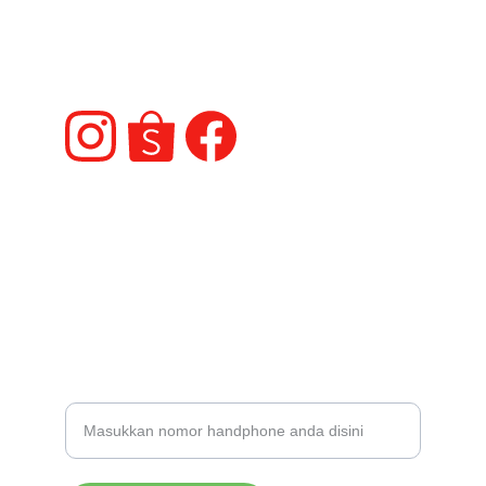
Bergabunglah dengan ribuan reseller dan 
customer kami
KLIK             / KONTAK ADMIN : 087785490093
Daftar menjadi reseller sekarang juga